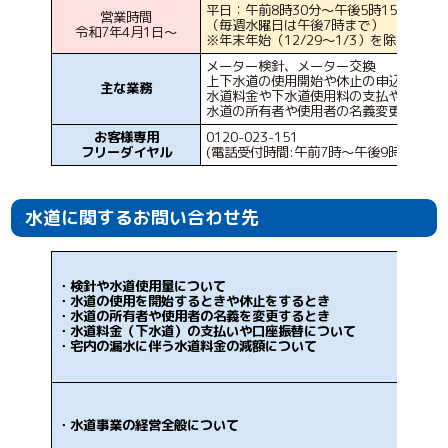
平日：午前8時30分～午後5時15分
営業時間
（毎週水曜日は午後7時まで）
令和7年4月1日〜
※年末年始（12/29〜1/3）を除く
メーター検針、メーター交換
上下水道の使用開始や休止の申込受付
主な業務
水道料金や下水道使用料の支払や口座振
水道の所有者や使用者の名義変更
お客様専用
0120-023-151
フリーダイヤル
(電話受付時間:午前7時～午後9時まで)
水道に関するお問い合わせ先
・検針や水道使用量について
・水道の使用を開始するときや休止をするとき
・水道の所有者や使用者の名義を変更するとき
・水道料金（下水道）の支払いや口座振替について
・宅内の漏水に伴う水道料金の減額について
・水道事業の経営全般について