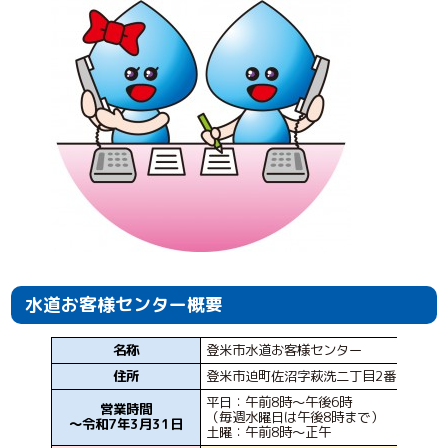
水道お客様センター概要
名称
登米市水道お客様センター
住所
登米市迫町佐沼字萩洗二丁目2番地3
平日：午前8時～午後6時
営業時間
（毎週水曜日は午後8時まで）
〜令和7年3月31日
土曜：午前8時～正午