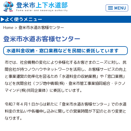
よく使うメニュー
Home
>
登米市水道お客様センター
各種お手続き
登米市水道お客様センター
こんなときは？
水道料金収納・窓口業務などを民間に委託しています
登米市水道お客様センター
市では、社会情勢の変化により多様化するお客さまのニーズに対し、民
間会社が持つノウハウやネットワークを活用し、お客様サービスの向上
と事業運営の効率化を図るため「水道料金の収納業務」や「窓口業務」
などを民間会社（フジ地中情報(株)・登米市管工事業協同組合・テクノ
マインド(株)共同企業体）に委託しています。
令和７年４月１日からは新たに「登米市水道お客様センター」での水道
料金の支払いや各種申し込みに関しての営業時間が下記のとおり変更と
なります。